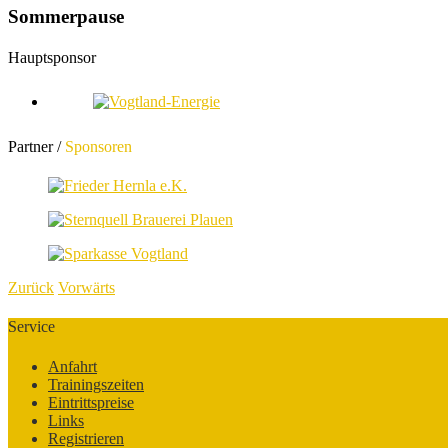
Sommerpause
Hauptsponsor
Partner /
Sponsoren
Zurück
Vorwärts
Service
Anfahrt
Trainingszeiten
Eintrittspreise
Links
Registrieren