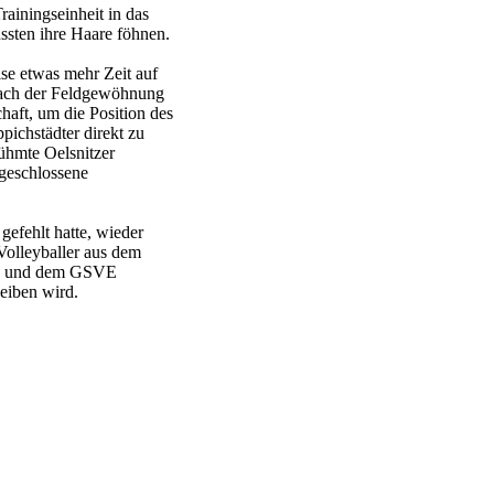
rainingseinheit in das
ssten ihre Haare föhnen.
e etwas mehr Zeit auf
nach der Feldgewöhnung
haft, um die Position des
ppichstädter direkt zu
ühmte Oelsnitzer
 geschlossene
 gefehlt hatte, wieder
Volleyballer aus dem
II und dem GSVE
eiben wird.