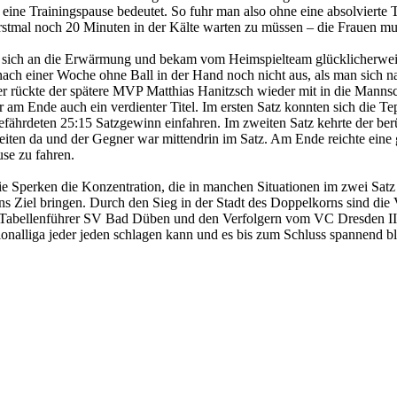
 eine Trainingspause bedeutet. So fuhr man also ohne eine absolvierte T
rstmal noch 20 Minuten in der
Kälte warten zu müssen – die Frauen mu
n sich an die Erwärmung und
bekam vom Heimspielteam glücklicherweis
nach einer Woche ohne Ball in der Hand noch nicht aus, als man
sich 
er
rückte der spätere MVP Matthias Hanitzsch wieder mit in die Mannsc
 am Ende auch ein verdienter
Titel. Im ersten Satz konnten sich die Te
efährdeten 25:15 Satzgewinn einfahren. Im zweiten Satz kehrte
der ber
keiten
da und der Gegner war mittendrin im Satz. Am Ende reichte eine
se zu fahren.
die Sperken die Konzentration, die in manchen Situationen im zwei
Satz
ins
Ziel bringen. Durch den Sieg in der Stadt des Doppelkorns sind die 
em Tabellenführer SV Bad Düben und den
Verfolgern vom VC Dresden 
ionalliga jeder jeden schlagen kann und es bis zum Schluss spannend bl