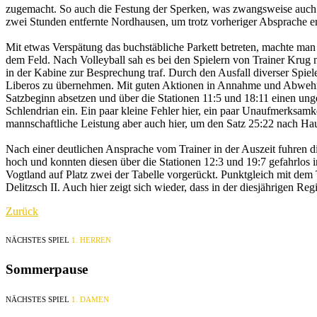
zugemacht. So auch die Festung der Sperken, was zwangsweise
auch
zwei Stunden entfernte Nordhausen, um trotz vorheriger Absprache e
Mit etwas Verspätung das buchstäbliche Parkett betreten, machte ma
dem Feld. Nach Volleyball sah es
bei den Spielern von Trainer Krug 
in der Kabine zur Besprechung traf. Durch den Ausfall diverser Spiel
Liberos zu übernehmen. Mit guten Aktionen in Annahme und Abwehr
Satzbeginn absetzen und über die
Stationen 11:5 und 18:11 einen ung
Schlendrian ein. Ein paar kleine Fehler hier, ein paar Unaufmerksam
mannschaftliche
Leistung aber auch hier, um den Satz 25:22 nach Hau
Nach einer deutlichen Ansprache
vom Trainer in der Auszeit fuhren 
hoch und konnten diesen über die Stationen 12:3 und 19:7 gefahrlos 
Vogtland auf
Platz zwei der Tabelle vorgerückt. Punktgleich mit d
Delitzsch II. Auch hier zeigt sich wieder, dass in der
diesjährigen Reg
Zurück
NÄCHSTES SPIEL
1. HERREN
Sommerpause
NÄCHSTES SPIEL
1. DAMEN