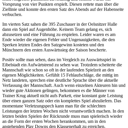
Vorsprung von vier Punkten erspielt. Diesen rettete man über die
Ziellinie und konnte den ersten Satz des Abends auf der Habenseite
verbuchen.
Im vierten Satz sahen die 395 Zuschauer in der Oelsnitzer Halle
dann ein Spiel auf Augenhöhe. Keinem Team gelang es, sich
abzusetzen und eine Führung zu erspielen. Leider waren es am
Ende wieder die eigenen Fehler und Ungenauigkeiten, die den
Sperken letzten Endes den Satzgewinn kosteten und den
Münchnern den ersten Auswärtssieg der Saison bescherte.
Positiv sollte man sehen, dass im Vergleich zu Auswärtsspiel in
Eibelstadt ein Aufwärtstrend zu sehen war. Trotzdem scheiterte die
Mannschaft wie schon so oft in der laufenden Spielzeit an den
eigenen Möglichkeiten. Gefühlt 15 Fehlaufschläge, die mittig im
Netz landeten, sprechen eine deutliche Sprache über die aktuelle
Verfassung der Mannschaft. Auch wenn einzelnen Akteuren hin und
wieder gute Aktionen gelingen, bekommen es die Männer von
Trainer Krug aktuell nicht aufs Parkett, eine konstant gute Leistung
über einen ganzen Satz oder ein komplettes Spiel abzuliefern. Das
momentane Verletzungspech kann man für die schlechten
Leistungen der letzten Wochen nicht verantwortlich machen. In den
letzten beiden Spielen der Rückrunde muss man spielerisch wieder
an die Form der ersten Wochen herankommen, um in den
anstehenden Play Downs den Klassenerhalt zu erreichen.