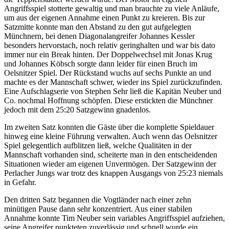
Angriffsspiel stotterte gewaltig und man brauchte zu viele Anläufe,
um aus der eigenen Annahme einen Punkt zu kreieren. Bis zur
Satzmitte konnte man den Abstand zu den gut aufgelegten
Münchnern, bei denen Diagonalangreifer Johannes Kessler
besonders hervorstach, noch relativ geringhalten und war bis dato
immer nur ein Break hinten. Der Doppelwechsel mit Jonas Krug
und Johannes Köbsch sorgte dann leider für einen Bruch im
Oelsnitzer Spiel. Der Rückstand wuchs auf sechs Punkte an und
machte es der Mannschaft schwer, wieder ins Spiel zurückzufinden.
Eine Aufschlagserie von Stephen Sehr ließ die Kapitän Neuber und
Co. nochmal Hoffnung schöpfen. Diese erstickten die Münchner
jedoch mit dem 25:20 Satzgewinn gnadenlos.
Im zweiten Satz konnten die Gäste über die komplette Spieldauer
hinweg eine kleine Führung verwalten. Auch wenn das Oelsnitzer
Spiel gelegentlich aufblitzen ließ, welche Qualitäten in der
Mannschaft vorhanden sind, scheiterte man in den entscheidenden
Situationen wieder am eigenen Unvermögen. Der Satzgewinn der
Perlacher Jungs war trotz des knappen Ausgangs von 25:23 niemals
in Gefahr.
Den dritten Satz begannen die Vogtländer nach einer zehn
minütigen Pause dann sehr konzentriert. Aus einer stabilen
Annahme konnte Tim Neuber sein variables Angriffsspiel aufziehen,
seine Angreifer punkteten zuverlässig und schnell wurde ein