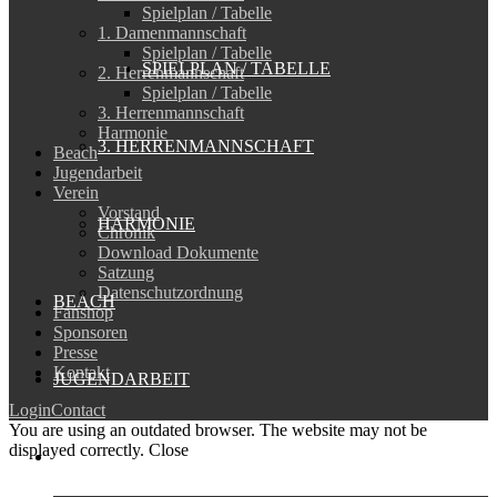
Spielplan / Tabelle
1. Damenmannschaft
Spielplan / Tabelle
SPIELPLAN / TABELLE
2. Herrenmannschaft
Spielplan / Tabelle
3. Herrenmannschaft
Harmonie
3. HERRENMANNSCHAFT
Beach
Jugendarbeit
Verein
Vorstand
HARMONIE
Chronik
Download Dokumente
Satzung
Datenschutzordnung
BEACH
Fanshop
Sponsoren
Presse
Kontakt
JUGENDARBEIT
Login
Contact
You are using an outdated browser. The website may not be
displayed correctly.
Close
VEREIN