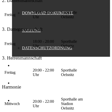
2. Damenmannschaft
18:00 - 20:00
Sporthalle
DOWNLOAD DOKUMENTE
Freitag
Uhr
Oelsnitz
3. Damenmannschaft
SATZUNG
18:00 - 20:00
Sporthalle
Freitag
Uhr
Oelsnitz
DATENSCHUTZORDNUNG
3. Herrenmannschaft
FANSHOP
20:00 - 22:00
Sporthalle
Freitag
Uhr
Oelsnitz
SPONSOREN
Harmonie
Sporthalle am
PRESSE
20:00 - 22:00
Mittwoch
Stadion
Uhr
Oelsnitz