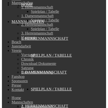
Mannschaften
HOME
1. Herrenmannschaft
Spielplan / Tabelle
1. Damenmannschaft
Spielplan / Tabelle
MANNSCHAFTEN
2. Herrenmannschaft
Spielplan / Tabelle
3. Herrenmannschaft
Harmonie
1. HERRENMANNSCHAFT
Beach
Jugendarbeit
Verein
Vorstand
SPIELPLAN / TABELLE
Chronik
Download Dokumente
Satzung
1. DAMENMANNSCHAFT
Datenschutzordnung
Fanshop
Sponsoren
Presse
SPIELPLAN / TABELLE
Kontakt
Home
Mannschaften
2. HERRENMANNSCHAFT
1. Herrenmannschaft