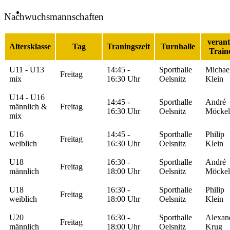
KONTAKT
Nachwuchsmannschaften
verant
Altersklasse
Tag
Traningszeit
Turnhalle
Train
U11 - U13
14:45 -
Sporthalle
Michae
Freitag
mix
16:30 Uhr
Oelsnitz
Klein
U14 - U16
14:45 -
Sporthalle
André
männlich &
Freitag
16:30 Uhr
Oelsnitz
Möckel
mix
U16
14:45 -
Sporthalle
Philip
Freitag
weiblich
16:30 Uhr
Oelsnitz
Klein
U18
16:30 -
Sporthalle
André
Freitag
männlich
18:00 Uhr
Oelsnitz
Möckel
U18
16:30 -
Sporthalle
Philip
Freitag
weiblich
18:00 Uhr
Oelsnitz
Klein
U20
16:30 -
Sporthalle
Alexan
Freitag
männlich
18:00 Uhr
Oelsnitz
Krug