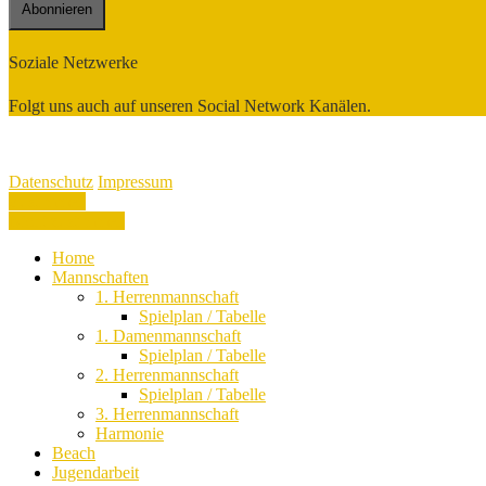
Soziale Netzwerke
Folgt uns auch auf unseren Social Network Kanälen.
Copyright 2026 VSV Oelsnitz - Alle Rechte vorbehalten
Datenschutz
Impressum
Datenschutz
Impressum
Zustimmen
Nicht zustimmen
Home
Mannschaften
1. Herrenmannschaft
Spielplan / Tabelle
1. Damenmannschaft
Spielplan / Tabelle
2. Herrenmannschaft
Spielplan / Tabelle
3. Herrenmannschaft
Harmonie
Beach
Jugendarbeit