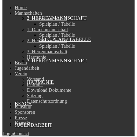
Home
Mannschaften
2. HERRENMANNSCHAFT
1. Herrenmannschaft
Spielplan / Tabelle
1. Damenmannschaft
Spielplan / Tabelle
SPIELPLAN / TABELLE
2. Herrenmannschaft
Spielplan / Tabelle
3. Herrenmannschaft
Harmonie
3. HERRENMANNSCHAFT
Beach
Jugendarbeit
Verein
Vorstand
HARMONIE
Chronik
Download Dokumente
Satzung
Datenschutzordnung
BEACH
Fanshop
Sponsoren
Presse
Kontakt
JUGENDARBEIT
Login
Contact