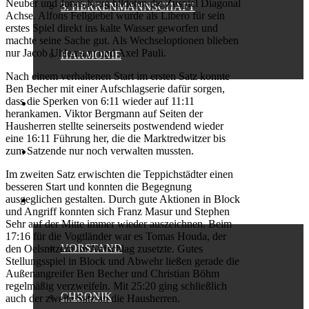
Neuber und Jonas Krug bildeten die Zuspiel Diagonal
3. HERRENMANNSCHAFT
Achse. Alfons Fellgiebel wurde als Libero für sein
erstes Spiel direkt ins kalte Wasser geworfen und
machte seine Sache gut. Als Wechseloptionen blieben
nur Jacob Uhlemann und Axel Pauli.
HARMONIE
Nach einem verhaltenen Start im ersten Satz konnte
Ben Becher mit einer Aufschlagserie dafür sorgen,
dass die Sperken von 6:11 wieder auf 11:11
BEACH
herankamen. Viktor Bergmann auf Seiten der
Hausherren stellte seinerseits postwendend wieder
eine 16:11 Führung her, die die Marktredwitzer bis
zum Satzende nur noch verwalten mussten.
JUGENDARBEIT
Im zweiten Satz erwischten die Teppichstädter einen
besseren Start und konnten die Begegnung
ausgeglichen gestalten. Durch gute Aktionen in Block
VEREIN
und Angriff konnten sich Franz Masur und Stephen
Sehr auf der Mitte immer wieder auszeichnen. Beim
17:16 für die Vogtländer war es Tomas Houda, der
VORSTAND
den Oelsnitzern im Aufschlag zusetzte. Gutes
Stellungsspiel in Block und Abwehr ließen gerade die
Außenangreifer Ben Becher und Christian Böhm
regelmäßig verzweifeln. Mit 25:20 ging schließlich
CHRONIK
auch der zweite Satz an die Hausherren.