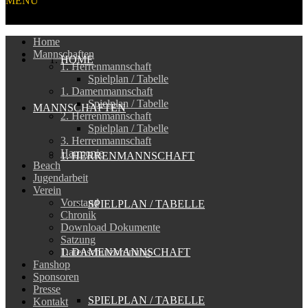
MENU
Home
Mannschaften
HOME
1. Herrenmannschaft
Spielplan / Tabelle
1. Damenmannschaft
Spielplan / Tabelle
MANNSCHAFTEN
2. Herrenmannschaft
Spielplan / Tabelle
3. Herrenmannschaft
Harmonie
1. HERRENMANNSCHAFT
Beach
Jugendarbeit
Verein
Vorstand
SPIELPLAN / TABELLE
Chronik
Download Dokumente
Satzung
1. DAMENMANNSCHAFT
Datenschutzordnung
Fanshop
Sponsoren
Presse
SPIELPLAN / TABELLE
Kontakt