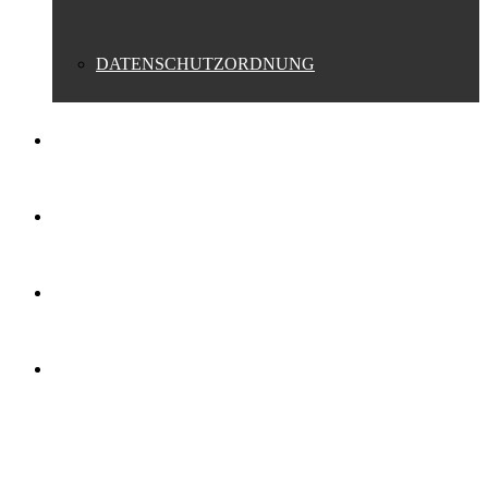
DATENSCHUTZORDNUNG
FANSHOP
SPONSOREN
PRESSE
KONTAKT