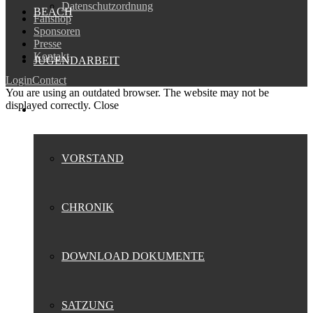
Datenschutzordnung
BEACH
Fanshop
Sponsoren
Presse
Kontakt
JUGENDARBEIT
Login
Contact
You are using an outdated browser. The website may not be
displayed correctly.
Close
VEREIN
VORSTAND
CHRONIK
DOWNLOAD DOKUMENTE
SATZUNG