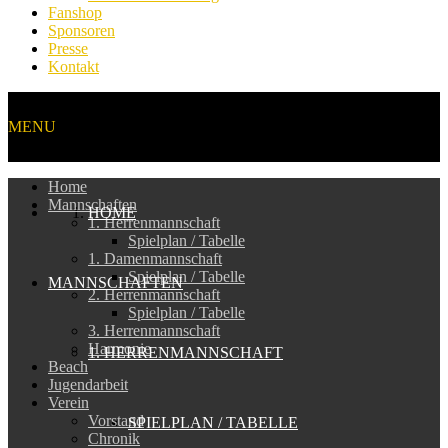
Fanshop
Sponsoren
Presse
Kontakt
MENU
Home
Mannschaften
HOME
1. Herrenmannschaft
Spielplan / Tabelle
1. Damenmannschaft
Spielplan / Tabelle
MANNSCHAFTEN
2. Herrenmannschaft
Spielplan / Tabelle
3. Herrenmannschaft
Harmonie
1. HERRENMANNSCHAFT
Beach
Jugendarbeit
Verein
Vorstand
SPIELPLAN / TABELLE
Chronik