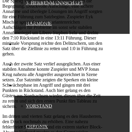
Die Spieler von Trainer Krug starteten gut in die
3. HERRENMANNSCHAFT
Begegnung. Druckvolle Aufschläge, eine sichere
Annahme und überlegte Lösungen im Angriff sorgten
für eine Führung zum Satzbeginn. Zuspieler Eyk
Mischke sorgte dann mit variantenreichen
HARMONIE
Aufschlägen für Probleme im sonst sehr stabilen
Annahmeriegel um Libero Stephen Sehr und drehte
den 7:10 Rückstand in eine 13:11 Führung. Dieser
minimale Vorsprung reichte den Delitzschern, um den
BEACH
Satz über die Ziellinie zu retten und 1:0 in Führung zu
gehen.
Auch der zweite Satz verlief ausgeglichen. Aus einer
JUGENDARBEIT
stabilen Annahme konnte Zuspieler und MVP Jonas
Krug nahezu alle Angreifer ausgezeichnet in Szene
setzen. Zur Satzmitte zeigten die Sperken ein kleine
Schwächephase im Angriff und gingen mit drei
VEREIN
Punkten in Rückstand. Auch hier gelang es den
Gästen aus Nordsachsen wieder, diesen über die Zeit
zu retten und sich den ersten Punkt fürs Tableau zu
VORSTAND
sichern.
Im dritten und vierten Satz gelang es den Hausherren,
den Druck nochmals zu erhöhen. Eine nahezu
CHRONIK
fehlerfreier Spielaufbau und ein extrem starker Block-