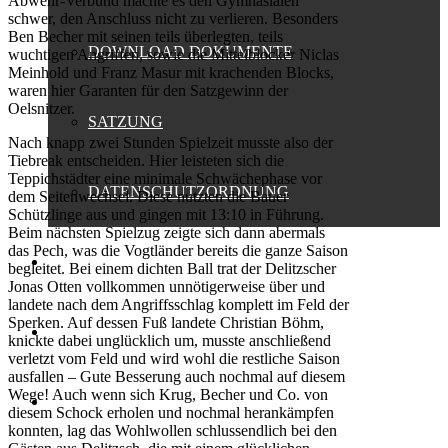
Abwehr-Verbund machte es den Gymnasialen
schwer, den Anschluss nicht zu verlieren. Besonders
Ben Becher mit seinen teils überlegten, teils
DOWNLOAD DOKUMENTE
wuchtigen Angriffen, sowie die Mittelblocker Niclas
Meinhold und Franz Masur mit krachenden Blocks,
waren hier Garanten für den Satzgewinn der
Oelsnitzer.
SATZUNG
Nach knapp zwei Stunden Spielzeit musste also der
Tiebreak entscheiden. Hier leisteten sich die
Teppichstädter eine minimale Schwächephase vor
DATENSCHUTZORDNUNG
dem Seitenwechsel. Diese nutzten die Bauer
Schützlinge aus und gingen mit 13:10 in Führung.
Beim nächsten Spielzug zeigte sich dann abermals
das Pech, was die Vogtländer bereits die ganze Saison
FANSHOP
begleitet. Bei einem dichten Ball trat der Delitzscher
Jonas Otten vollkommen unnötigerweise über und
landete nach dem Angriffsschlag komplett im Feld der
Sperken. Auf dessen Fuß landete Christian Böhm,
SPONSOREN
knickte dabei unglücklich um, musste anschließend
verletzt vom Feld und wird wohl die restliche Saison
ausfallen – Gute Besserung auch nochmal auf diesem
Wege! Auch wenn sich Krug, Becher und Co. von
PRESSE
diesem Schock erholen und nochmal herankämpfen
konnten, lag das Wohlwollen schlussendlich bei den