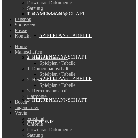
Download Dokumente
Satzung
1. DAMENMANNSCHAFT
Datenschutzordnung
Fanshop
Sponsoren
Presse
SPIELPLAN / TABELLE
Kontakt
Home
Mannschaften
2. HERRENMANNSCHAFT
1. Herrenmannschaft
Spielplan / Tabelle
1. Damenmannschaft
Spielplan / Tabelle
SPIELPLAN / TABELLE
2. Herrenmannschaft
Spielplan / Tabelle
3. Herrenmannschaft
Harmonie
3. HERRENMANNSCHAFT
Beach
Jugendarbeit
Verein
Vorstand
HARMONIE
Chronik
Download Dokumente
Satzung