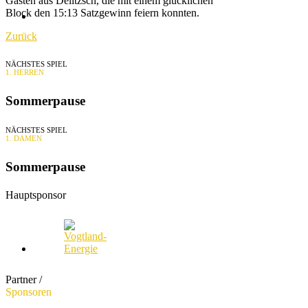
Gästen aus Delitzsch, die mit einem glücklichen
Block den 15:13 Satzgewinn feiern konnten.
KONTAKT
Zurück
NÄCHSTES SPIEL
1. HERREN
Sommerpause
NÄCHSTES SPIEL
1. DAMEN
Sommerpause
Hauptsponsor
Partner /
Sponsoren