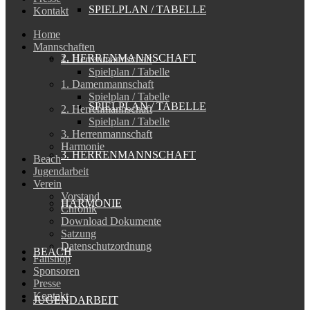
SPIELPLAN / TABELLE
Kontakt
Home
Mannschaften
2. HERRENMANNSCHAFT
1. Herrenmannschaft
Spielplan / Tabelle
1. Damenmannschaft
Spielplan / Tabelle
SPIELPLAN / TABELLE
2. Herrenmannschaft
Spielplan / Tabelle
3. Herrenmannschaft
Harmonie
3. HERRENMANNSCHAFT
Beach
Jugendarbeit
Verein
Vorstand
HARMONIE
Chronik
Download Dokumente
Satzung
Datenschutzordnung
BEACH
Fanshop
Sponsoren
Presse
Kontakt
JUGENDARBEIT