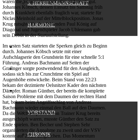
waren die Voraussetzungen alles andere als gut.
3. HERRENMANNSCHAFT
Johannes Köbsch, dessen Einsatz bis Samstag früh
durch Krankheit ebenfalls fraglich war, startete für
Niclas Meinhold auf der Mittelblockposition. Jonas
Krug rutschte für den fehlenden Paul König auf
HARMONIE
Diagonal und Jugendspieler Jacob Uhlemann gab
sein Debüt in der Startaufstellung.
Im ersten Satz starteten die Sperken gleich zu Beginn
BEACH
durch. Johannes Köbsch setzte mit einer
Aufschlagserie den Grundstein für eine schnelle 5:1
Führung. Andreas Bachmann auf Seiten der
Grafinger sorgte postwendend für den Ausgleich,
JUGENDARBEIT
sodass sich bis zur Crunchtime ein Spiel auf
Augenhöhe entwickelte. Beim Stand von 22:23
bekam der dezimierte Oelsnitzer Kader den nächsten
VEREIN
Dämpfer. Roman Günther, der bereits die komplette
Saison Probleme mit dem Daumen der rechten Hand
hat, bekam beim Angriffsschlag von Andreas
Bachmann wieder einmal den Ball auf den Daumen.
VORSTAND
Da die Wechseloptionen von Trainer Krug bereits
ausgeschöpft waren, musste Günther den Satz zu
Ende spielen. Ben Becher und Stephen Sehr
organisierten die Annahme zu zweit und der VSV
CHRONIK
konnte auf 23:23 ausgleichen. Das Momentum