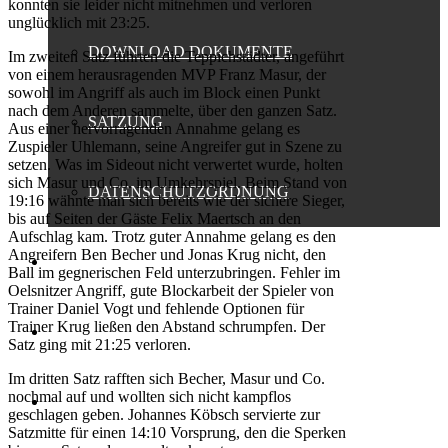
konnten sie leider nicht mitnehmen und verloren
unglücklich mit 23:25.
DOWNLOAD DOKUMENTE
Im zweiten Satz führten die Teppichstädter, angeführt
von einem herausragenden MVP Franz Masur, der
sowohl im Angriff als auch im Block einen Punkt
nach dem Anderen sammelte, über den ganzen Satz.
SATZUNG
Aus einer hervorragenden Annahme gelang es
Zuspieler Uhlemann, seine Angreifer gut in Szene zu
setzen. Was im Sideout nicht verwertet wurde, holten
sich Masur und Co. im Umkehrspiel. Beim Stand von
DATENSCHUTZORDNUNG
19:16 wähnte man sich bereits wie der sichere Sieger,
bis auf Seiten der Gäste Felix Maertsch an den
Aufschlag kam. Trotz guter Annahme gelang es den
Angreifern Ben Becher und Jonas Krug nicht, den
FANSHOP
Ball im gegnerischen Feld unterzubringen. Fehler im
Oelsnitzer Angriff, gute Blockarbeit der Spieler von
Trainer Daniel Vogt und fehlende Optionen für
Trainer Krug ließen den Abstand schrumpfen. Der
SPONSOREN
Satz ging mit 21:25 verloren.
Im dritten Satz rafften sich Becher, Masur und Co.
nochmal auf und wollten sich nicht kampflos
PRESSE
geschlagen geben. Johannes Köbsch servierte zur
Satzmitte für einen 14:10 Vorsprung, den die Sperken