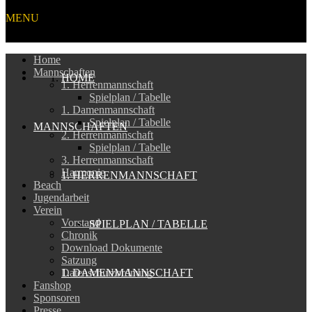
MENU
Home
Mannschaften
HOME
1. Herrenmannschaft
Spielplan / Tabelle
1. Damenmannschaft
Spielplan / Tabelle
MANNSCHAFTEN
2. Herrenmannschaft
Spielplan / Tabelle
3. Herrenmannschaft
Harmonie
1. HERRENMANNSCHAFT
Beach
Jugendarbeit
Verein
Vorstand
SPIELPLAN / TABELLE
Chronik
Download Dokumente
Satzung
1. DAMENMANNSCHAFT
Datenschutzordnung
Fanshop
Sponsoren
Presse